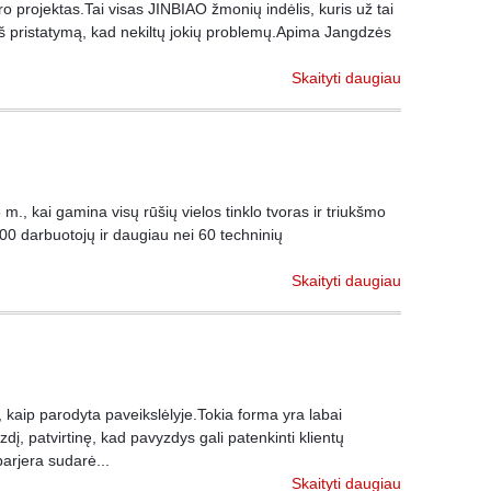
 projektas.Tai visas JINBIAO žmonių indėlis, kuris už tai
 pristatymą, kad nekiltų jokių problemų.Apima Jangdzės
Skaityti daugiau
., kai gamina visų rūšių vielos tinklo tvoras ir triukšmo
00 darbuotojų ir daugiau nei 60 techninių
Skaityti daugiau
kaip parodyta paveikslėlyje.Tokia forma yra labai
, patvirtinę, kad pavyzdys gali patenkinti klientų
rjera sudarė...
Skaityti daugiau