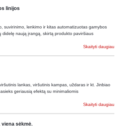
s linijos
o, suvirinimo, lenkimo ir kitas automatizuotas gamybos
tų didelę naują įrangą, skirtą produkto paviršiaus
Skaityti daugiau
 viršutinis lankas, viršutinis kampas, uždaras ir kt. Jinbiao
pasieks geriausią efektą su minimaliomis
Skaityti daugiau
, viena sėkmė.