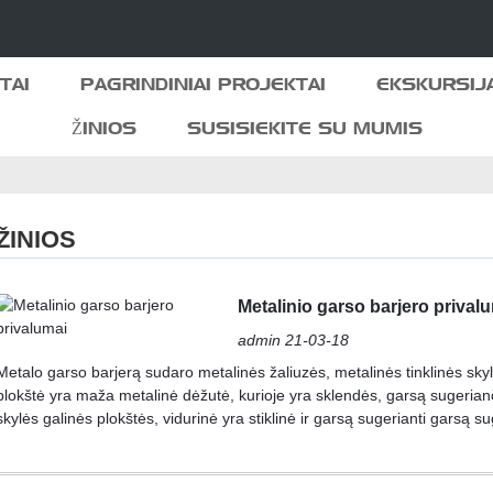
TAI
PAGRINDINIAI PROJEKTAI
EKSKURSIJ
ŽINIOS
SUSISIEKITE SU MUMIS
ŽINIOS
Metalinio garso barjero prival
admin 21-03-18
Metalo garso barjerą sudaro metalinės žaliuzės, metalinės tinklinės sky
plokštė yra maža metalinė dėžutė, kurioje yra sklendės, garsą sugerianč
skylės galinės plokštės, vidurinė yra stiklinė ir garsą sugerianti garsą sug