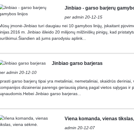
Jinbiao - garso barjerų gamybo
per admin 20-12-15
Mūsų įmonė-Jinbiao turi daugiau nei 10 gamybos linijų, įskaitant pjovim
linijas.2016 m. Jinbiao išleido 20 milijonų milžiniškų pinigų, kad pristaty
purškimui.Šiandien aš jums parodysiu aplink...
Jinbiao garso barjeras
per admin 20-12-10
Įprasti garso barjerų tipai yra metaliniai, nemetaliniai, skaidrūs deriniai,
kompanijos dizaineriai parengs geriausią planą pagal vietos sąlygas ir 
sąnaudomis.Hebei Jinbiao garso barjeras...
Viena komanda, vienas tikslas
admin 20-12-07