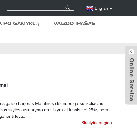
English
A PO GAMYKLĄ
VAIZDO ĮRAŠAS
umai
lės garso barjeras.Metalinės sklendės garso izoliacinė
ios skylės atsidarymo greitis yra didesnis nei 25%, nėra
erianti lova...
Skaityti daugiau