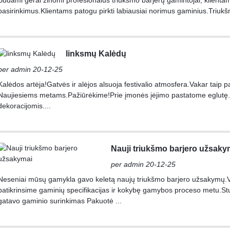
Būdami gerai žinomi profesionalūs triukšmo barjerų gamintojai, klientams
pasirinkimus.Klientams patogu pirkti labiausiai norimus gaminius.Triukšm
linksmų Kalėdų
per admin 20-12-25
Kalėdos artėja!Gatvės ir alėjos alsuoja festivalio atmosfera.Vakar tai
Naujiesiems metams.Pažiūrėkime!Prie įmonės įėjimo pastatome eglutę
dekoracijomis....
Nauji triukšmo barjero užsaky
per admin 20-12-25
Neseniai mūsų gamykla gavo keletą naujų triukšmo barjero užsakymų.V
patikrinsime gaminių specifikacijas ir kokybę gamybos proceso metu.Stu
gatavo gaminio surinkimas Pakuotė ...