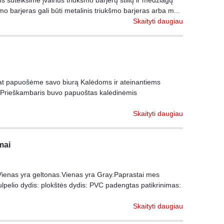
 suteiksime įvairius triukšmo barjerų stilių ir medžiagų
o barjeras gali būti metalinis triukšmo barjeras arba m...
Skaityti daugiau
p pat papuošėme savo biurą Kalėdoms ir ateinantiems
.Prieškambaris buvo papuoštas kalėdinėmis
Skaityti daugiau
mai
ienas yra geltonas.Vienas yra Gray.Paprastai mes
lpelio dydis: plokštės dydis: PVC padengtas patikrinimas:
Skaityti daugiau