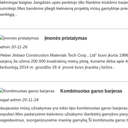
Sėkmingai baigtas Jangdzės upės penktojo tilto Nankine triukšmo barjero
sumokėjo.Mes bandome įdiegti kiekvieną projektą mūsų gamykloje prieš
penktąją...
Įmonės pristatymas
admin 20-11-26
„Hebei Jinbiao Construction Materials Tech Corp., Ltd“ buvo įkurta 1986 m
barjerą.Jis užima 200 000 kvadratinių metrų plotą, kuriame dirba apie 4
darbuotojų.2014 m. gruodžio 26 d. įmonė buvo įtraukta į biržos...
Kombinuotas garso barjeras
pagal admin 20-11-24
Naujausias mūsų užsakymas yra tokio tipo kombinuotas garso barjeras, 
populiari.Mes padarysime kiekvieno užsakymo išankstinį gamybos pavyzdį
pageidavimus, suorganizuosime masinę gamybą.Ši kombinuota garso ba