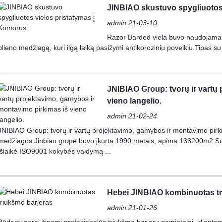
JINBIAO skustuvo spygliuotos
admin 21-03-10
Razor Barded viela buvo naudojama 
plieno medžiagą, kuri ilgą laiką pasižymi antikoroziniu poveikiu.Tipas 
JNIBIAO Group: tvorų ir vartų
vieno langelio.
admin 21-02-24
JNIBIAO Group: tvorų ir vartų projektavimo, gamybos ir montavimo pirkim
medžiagos.Jinbiao grupė buvo įkurta 1990 metais, apima 133200m2.Su a
išlaikė ISO9001 kokybės valdymą ...
Hebei JINBIAO kombinuotas tr
admin 21-01-26