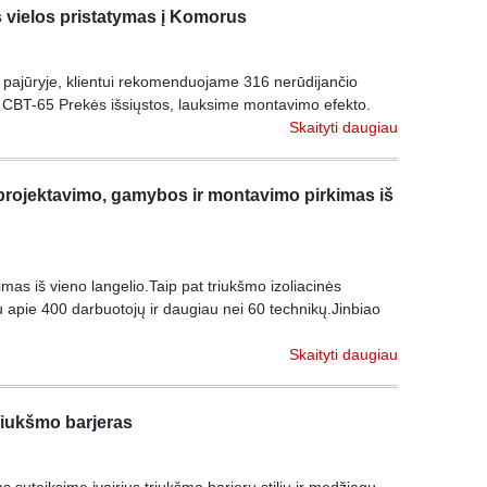
 vielos pristatymas į Komorus
pajūryje, klientui rekomenduojame 316 nerūdijančio
su CBT-65 Prekės išsiųstos, lauksime montavimo efekto.
Skaityti daugiau
 projektavimo, gamybos ir montavimo pirkimas iš
as iš vieno langelio.Taip pat triukšmo izoliacinės
pie 400 darbuotojų ir daugiau nei 60 technikų.Jinbiao
Skaityti daugiau
iukšmo barjeras