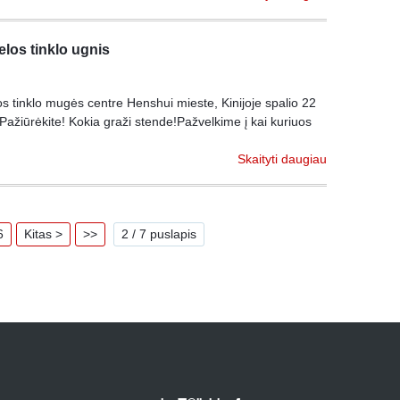
elos tinklo ugnis
os tinklo mugės centre Henshui mieste, Kinijoje spalio 22
ažiūrėkite! Kokia graži stende!Pažvelkime į kai kuriuos
Skaityti daugiau
6
Kitas >
>>
2 / 7 puslapis