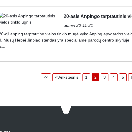
20-asis Anpingo tarptautinis vi
admin 20-11-21
20-oji anping tarptautinė vielos tinklo mugė vyko Anping apygardos viel
d. Mūsų Hebei Jinbiao stendas yra specialiame parodų centro skyriuje. P
iš...
<<
< Ankstesnis
1
2
3
4
5