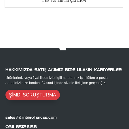
FRP Ses Yalıtım Çiti LRM
HAKKIMIZDA SATIŞ AĞIMIZ BIZE ULAŞIN KARIYERLER
Ürünlerimiz veya fiyat listemizle ilgili sorularınız için lütfen e-posta
adresinizi bize bırakın; 24 saat içinde sizinle iletişime geçeceğiz.
ŞİMDİ SORUŞTURMA
sales7@jinbiaofences.com
0311 85126158