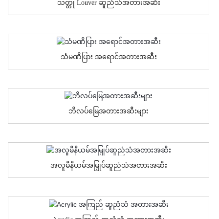
သတ္တု Louver ဆူညံသံအတားအဆီး
သံမဏိပြား အရောင်အတားအဆီး
ဘိလပ်မြေအတားအဆီးများ
အလူမီနီယမ်အမြှုပ်ဆူညံသံအတားအဆီး