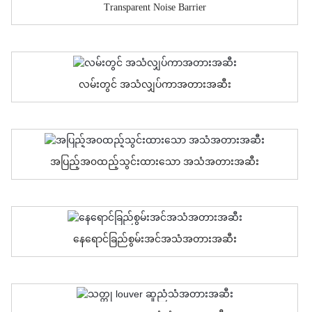
Transparent Noise Barrier
လမ်းတွင် အသံလျှပ်ကာအတားအဆီး
အပြည့်အ၀ထည့်သွင်းထားသော အသံအတားအဆီး
နေရောင်ခြည်စွမ်းအင်အသံအတားအဆီး