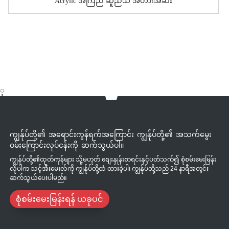
Acrylic အကြည် ဆူညံသံ အတားအဆီး
့
ကျွန်ုပ်တို့၏ အရောင်းကွန်ရက်အကြောင်း ကျွန်ုပ်တို့၏ အသက်မွေး
ဝမ်းကြောင်းလုပ်ငန်းကို ဆက်သွယ်ပါ။
ကျွန်ုပ်တို့၏ထုတ်ကုန်များ သို့မဟုတ် စျေးနှုန်းစာရင်းနှင့်ပတ်သက်၍ စုံစမ်းမေးမြန်း
လိုပါက သင့်အီးမေးလ်ကို ကျွန်ုပ်တို့ထံ ထားခဲ့ပါ၊ ကျွန်ုပ်တို့သည် 24 နာရီအတွင်း
ဆက်သွယ်ပေးပါမည်။
စုံစမ်းမေးမြန်းရန် ယခုပင်