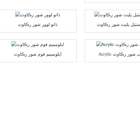
سٽيل پليٽ شور رڪاوٽ
ڌاتو لوور شور رڪاوٽ
A شفاف شور رڪاوٽ
ايلومينيم فوم شور رڪاوٽ