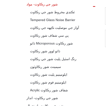
شور جي رڪاوٽ- مواد
ٽڪنڊي مخروط شور جي رڪاوٽ
Tempered Glass Noise Barrier
آواز جي موصليت ڪپهه جي رڪاوٽ
پي سي شفاف شور رڪاوٽ
ڌاتو Microporous شور رڪاوٽ
ڌاتو لوور شور رڪاوٽ
رنگ اسٽيل پليٽ شور جي رڪاوٽ
سيمينٽ شور رڪاوٽون
ايلومينيم پليٽ شور رڪاوٽ
ايلومينيم فوم شور رڪاوٽ
Acrylic شفاف شور رڪاوٽ
شور جي رڪاوٽ- انداز
شور جي رڪاوٽ- استعمال