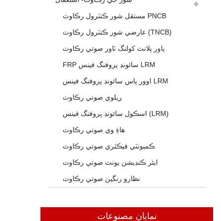
مستقل شور ڪنٽرول رڪاوٽ PNCB
عارضي شور ڪنٽرول رڪاوٽ (TNCB)
پاور پلانٽ کولنگ ٽاور صوتي رڪاوٽ
FRP سائونڊ پروفنگ فينس LRM
اوور پاس سائونڊ پروفنگ فينس LRM
ريلوي صوتي رڪاوٽ
اسڪول سائونڊ پروفنگ فينس (LRM)
هاءِ وي صوتي رڪاوٽ
ڪميونٽي فيڪٽري صوتي رڪاوٽ
ايئر ڪنڊيشن يونٽ صوتي رڪاوٽ
نظارو رنگين صوتي رڪاوٽ
نمايان مصنوعات