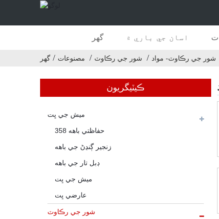
ت
اسان جي باري ۾
گهر
شور جي رڪاوٽ- مواد
شور جي رڪاوٽ
مصنوعات
گهر
ڪيٽيگريون
ميش جي ڀت
358 حفاظتي باهه
زنجير ڳنڍڻ جي باهه
ڊبل تار جي باهه
ميش جي ڀت
عارضي ڀت
شور جي رڪاوٽ