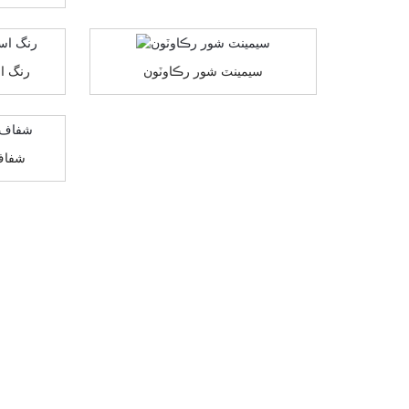
سيمينٽ شور رڪاوٽون
رنگ ا
crylic