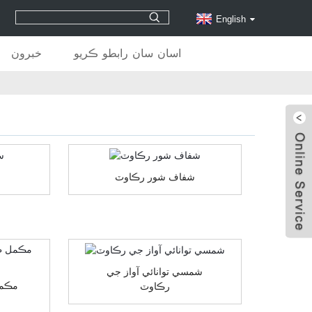
English
اسان سان رابطو ڪريو
خبرون
شفاف شور رڪاوٽ
شمسي توانائي آواز جي
مڪمل
رڪاوٽ