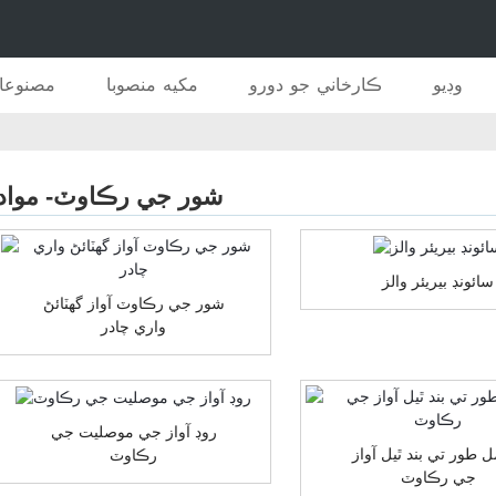
وڊيو
ڪارخاني جو دورو
مکيه منصوبا
مصنوعا
شور جي رڪاوٽ- مواد
سائونڊ بيريئر والز
شور جي رڪاوٽ آواز گھٽائڻ
واري چادر
روڊ آواز جي موصليت جي
 طور تي بند ٿيل آواز
رڪاوٽ
جي رڪاوٽ