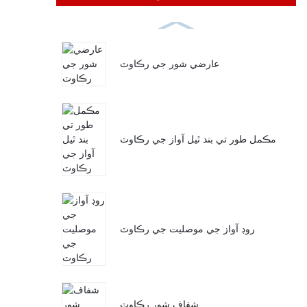
عارضي شور جي رڪاوٽ
مڪمل طور تي بند ٿيل آواز جي رڪاوٽ
روڊ آواز جي موصليت جي رڪاوٽ
شفاف شور رڪاوٽ