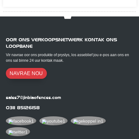
OOR ONS VERKOOPSNETWERK KONTAK ONS ​​
LOOPBANE
Vir navrae oor ons produkte of pryslys, los asseblief jou e-pos aan ons en
ons sal binne 24 uur kontak maak.
NAVRAE NOU
sales7@jinbiaofences.com
0311 85126158