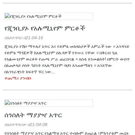
የጂንቢያኦ የአሉሚኒየም ምርቶች
በአስተዳዳሪ በ21-04-16
ጂንቢያኦ የሽቦ ማጥለያ አጥር እና የድምፅ መከላከያዎች አምራች ነው ። አንዳንድ
የድምፅ ማገጃዎች ከአሉሚኒየም ሰሌዳዎች የተሠሩ ናቸው ። በቅርብ ጊዜ
የአልሙኒየም ወረቀት የጡጫ ሥራ ጨርሰናል ። እስቲ እንመልከት! በምርት ውስጥ
በአጠቃላይ ሶስት ዓይነት የአሉሚኒየም ሳህን እንጠቀማለን ። አንደኛው
በአንፃራዊነት ከፍተኛ ፑር ነው...
ተጨማሪ ያንብቡ
ሰንሰለት ማያያዣ አጥር
በአስተዳዳሪው በ21-04-08
የሰንሰለት ማያያዣ አጥር የአልማዝ አጥር ተብሎም ይጠራል ፣ምክንያቱም መረቡ