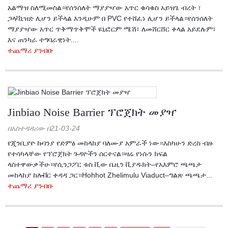
አልማዝ ስለሚመስል።የሰንሰለት ማያያዣው አጥር ቁሳቁስ አይዝጌ ብረት ፣
ጋላቫኒዝድ ሊሆን ይችላል እንዲሁም በ PVC የተሸፈነ ሊሆን ይችላል።የሰንሰለት
ማያያዣው አጥር ጥቅማጥቅሞች ዩኒፎርም ሜሽ፣ ለመሸርሸር ቀላል አይደሉም፣
እና ጠንካራ ተግባራዊነት....
ተጨማሪ ያንብቡ
Jinbiao Noise Barrier ፕሮጀክት መያዣ
በአስተዳዳሪው በ21-03-24
የጂንቢያዮ ኩባንያ የድምፅ መከላከያ ባለሙያ አምራች ነው።እስካሁን ድረስ ብዙ
የተሳካላቸው የፕሮጀክት ጉዳዮችን ሰርተናል።ዛሬ የነሱን ክፍል
ላስተዋውቃችሁ።የሲንጋፖር ቱስ ቪው ቤዚን ቪያዱክት–የአእምሮ ጫጫታ
መከላከያ ከሎቨር ቀዳዳ ጋር።Hohhot Zhelimulu Viaduct–ግልጽ ጫጫታ...
ተጨማሪ ያንብቡ