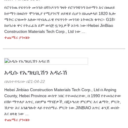
የሮንጉዉ የፍጥነት መንገድ በሻንዶንግ ግዛት የሮንግቼንግ ከተማን እና በዉሀይ
ከተማን በዉስጥ ሞንጎሊያ የሚያገናኝ ሀይዌይ ሲሆን በአጠቃላይ 1820 ኪሎ
ሜትር ርዝመት አለው።የብሔራዊ የፍጥነት መንገድ ኔትወርክ ቁጥር፡- G18፣
ከሀገሪቱ ዋና የትራፊክ ደም ወሳጅ ቧንቧዎች አንዱ ነው።Hebei JinBiao
Construction Materials Tech Corp., Ltd ነው ...
ተጨማሪ ያንብቡ
አዲሱ የኤግዚቢሽን አዳራሽ
በአስተዳዳሪው በ21-04-22
Hebei Jinbiao Construction Materials Tech Corp., Ltd በ Anping
County, Hebei Province ውስጥ ነበር የተመሰረተው, በ 1990 የተመሰረተው
በሽቦ ማጥለያ አጥር, በድምፅ ማገጃዎች, በጂኦግሪድ ምርምር እና ልማት, ምርት,
ሽያጭ እና አገልግሎት ላይ የተሰማራ ምርት ነው.JINBIAO አጥር ቆንጆ ውበት
እና ዘላቂ ነው ...
ተጨማሪ ያንብቡ