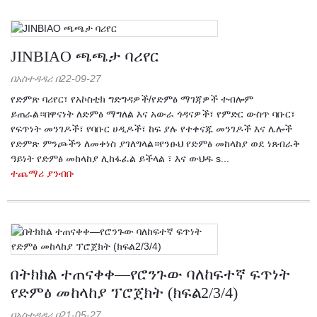
JINBIAO ጫጫታ ባሪየር
በአስተዳዳሪ በ22-09-27
የድምጽ ባሪየር፣ የአኮስቲክ ግድግዳዎች/የድምፅ ማገጃዎች ተብሎም
ይጠራል።በዋናነት ለድምፅ ማግለል እና አውራ ጎዳናዎች፣ የምድር ውስጥ ባቡር፣
የፍጥነት መንገዶች፣ የባቡር ሀዲዶች፣ ከፍ ያሉ የተቀናጁ መንገዶች እና ሌሎች
የድምጽ ምንጮችን ለመቀነስ ያገለግላል።የንፁህ የድምፅ መከላከያ ወደ ነጸብራቅ
ዓይነት የድምፅ መከላከያ ሊከፋፈል ይችላል ፣ እና ውህዱ s...
ተጨማሪ ያንብቡ
በትክክል ተጠናቀቀ—የሮንጉው ባለከፍተኛ ፍጥነት
የድምፅ መከላከያ ፕሮጀክት (ክፍል2/3/4)
በአስተዳዳሪ በ21-05-27