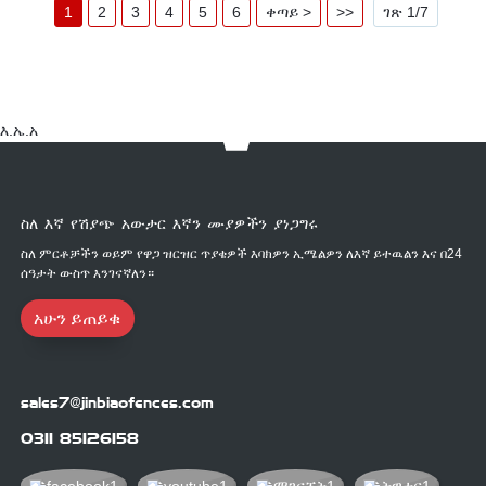
1
2
3
4
5
6
ቀጣይ >
>>
ገጽ 1/7
እ.ኤ.አ
ስለ እኛ የሽያጭ አውታር እኛን ሙያዎችን ያነጋግሩ
ስለ ምርቶቻችን ወይም የዋጋ ዝርዝር ጥያቄዎች እባክዎን ኢሜልዎን ለእኛ ይተዉልን እና በ24
ሰዓታት ውስጥ እንገናኛለን።
አሁን ይጠይቁ
sales7@jinbiaofences.com
0311 85126158