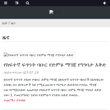
ቤት
ዜና
ዜና
የከፍተኛ ፍጥነት ባቡር የድምፅ ማገጃ የግንባታ እቅድ
በአስተዳዳሪው በ23-07-19
ከፍተኛ ፍጥነት ያለው የባቡር ድምፅ ማገጃ በከፍተኛ ፍጥነት ባቡሮች በአካባቢው
አካባቢ እና በነዋሪዎች ላይ የሚፈጠረውን ጫጫታ ለመቀነስ የተሰራ ማገጃ
ነው።የሚከተለው አጠቃላይ የከፍተኛ ፍጥነት ባቡር ድምፅ ማገጃ ግንባታ እቅድ
ነው፡ 1. የመርሃግብር ንድፍ፡ የድምፁን የንድፍ እቅድ ይወስኑ...
ተጨማሪ ያንብቡ