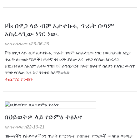
Pls በዋጋ ላይ ብቻ አታተኩሩ, ጥራት በጣም
አስፈላጊው ነገር ነው.
በአስተዳዳሪው በ23-06-26
Pls በዋጋ ላይ ብቻ አታተኩሩ, ጥራት በጣም አስፈላጊው ነገር ነው.ከታሪክ አኳያ
ጥራት ለተጠቃሚዎች ከፍተኛ ትኩረት ያለው እና ከዋጋ የበለጠ አስፈላጊ
ነበር.በተለይ ለአለም አቀፍ ንግድ የትራንስፖርት ክፍያ ከፍተኛ ስለሆነ ከአገር ውስጥ
ንግድ የበለጠ ጊዜ እና ገንዘብ ስለሚወስድ...
ተጨማሪ ያንብቡ
በህይወትዎ ላይ የድምፅ ተፅእኖ
በአስተዳዳሪ በ22-10-21
በዘመናችን የሕይወታችንን ጥራት ከሚጎዱት የብክለት ምንጮች መካከል ጫጫታ