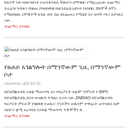
ከፍተኛ ነው።በቀጣይነት የመንቀሳቀስ ችሎታን በማዳበር የሚፈጠረው ተጨማሪ
ትራፊክ ጉዳቱን የበለጠ ያባብሰዋል።ከእንደዚህ አይነት የአካባቢ ሸክሞች እኛን
የሚከላከሉ ርምጃዎች ከጊዜ ወደ ጊዜ እየጨመረ የሚሄድ እና ወሳኝ ጫና እያሳደረ
ነው...
ተጨማሪ ያንብቡ
የፀሐይ አገልግሎት በማንኛውም ጊዜ, በማንኛውም
ቦታ
በአስተዳዳሪ በ22-10-21
የፎቶቮልታይክ ኃይል ማመንጫ እና የካርፖርት ፍፁም ጥምረት የ BIPV
የፎቶቮልታይክ ሕንፃ ውህደት ትግበራ አንዱ ነው.JINBIAO የፎቶቮልታይክ
ካርፖርት ምርቶች የባህላዊ የመኪና ፓርኮችን ሁሉንም ተግባራት መገንዘብ ብቻ
ሳይሆን ቋሚ አረንጓዴ የኃይል ማመንጫ ጥቅሞችን ለ ...
ተጨማሪ ያንብቡ