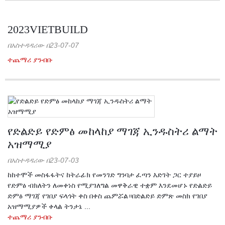
2023VIETBUILD
በአስተዳዳሪው በ23-07-07
ተጨማሪ ያንብቡ
የድልድይ የድምፅ መከላከያ ማገጃ ኢንዱስትሪ ልማት
አዝማሚያ
በአስተዳዳሪው በ23-07-03
ከከተሞች መስፋፋትና ከትራፊክ የመንገድ ግንባታ ፈጣን እድገት ጋር ተያይዞ
የድምፅ ብክለትን ለመቀነስ የሚያገለግል መዋቅራዊ ተቋም እንደመሆኑ የድልድይ
ድምፅ ማገጃ የገበያ ፍላጎት ቀስ በቀስ ጨምሯል።በድልድይ ድምጽ መስክ የገበያ
አዝማሚያዎች ቀላል ትንታኔ ...
ተጨማሪ ያንብቡ