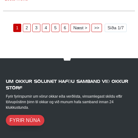
1
2
3
4
5
6
Næst >
>>
Síða 1/7
UM OKKUR SÖLUNET HAFÐU SAMBAND VIÐ OKKUR
STÖRF
Fyrir fyrirspurnir um vörur okkar eða verðlista, vinsamlegast skildu eftir
tölvupóstinn þinn til okkar og við munum hafa samband innan 24
klukkustunda.
FYRIR NÚNA