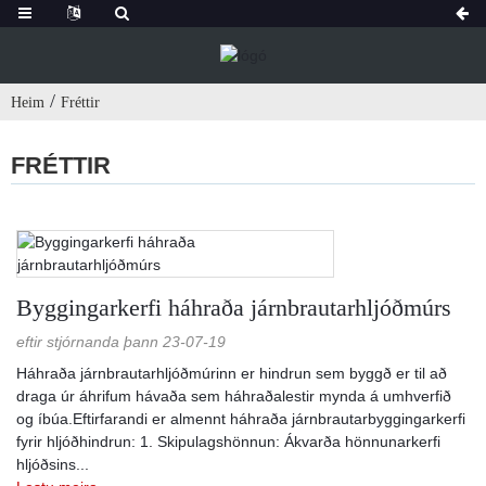
Heim
Fréttir
FRÉTTIR
Byggingarkerfi háhraða járnbrautarhljóðmúrs
eftir stjórnanda þann 23-07-19
Háhraða járnbrautarhljóðmúrinn er hindrun sem byggð er til að
draga úr áhrifum hávaða sem háhraðalestir mynda á umhverfið
og íbúa.Eftirfarandi er almennt háhraða járnbrautarbyggingarkerfi
fyrir hljóðhindrun: 1. Skipulagshönnun: Ákvarða hönnunarkerfi
hljóðsins...