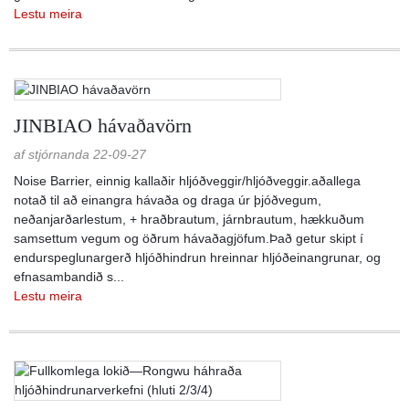
Lestu meira
JINBIAO hávaðavörn
af stjórnanda 22-09-27
Noise Barrier, einnig kallaðir hljóðveggir/hljóðveggir.aðallega
notað til að einangra hávaða og draga úr þjóðvegum,
neðanjarðarlestum, + hraðbrautum, járnbrautum, hækkuðum
samsettum vegum og öðrum hávaðagjöfum.Það getur skipt í
endurspeglunargerð hljóðhindrun hreinnar hljóðeinangrunar, og
efnasambandið s...
Lestu meira