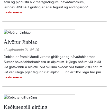
sölu og þjónustu á vírnetsgirðingum, hávaðavörnum,
jarðneti.JINBIAO girðing er ansi fegurð og endingargóð...
Lestu meira
Álvörur Jinbiao
af stjórnanda 21-04-16
Jinbiao er framleiðandi vírnets girðingar og hávaðahindrana.
Sumar hávaðahindranir eru úr álplötum. Nýlega höfum við lokið
við gatavinnu á álplötu. Við skulum skoða! Við framleiðslu notum
við venjulega þrjár tegundir af álplötu: Einn er tiltölulega hár pur...
Lestu meira
Keðjutengill girðing