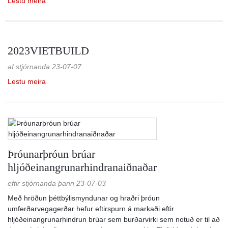
Lestu meira
2023VIETBUILD
af stjórnanda 23-07-07
Lestu meira
Þróunarþróun brúar
hljóðeinangrunarhindranaiðnaðar
eftir stjórnanda þann 23-07-03
Með hröðun þéttbýlismyndunar og hraðri þróun
umferðarvegagerðar hefur eftirspurn á markaði eftir
hljóðeinangrunarhindrun brúar sem burðarvirki sem notuð er til að