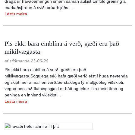
draga úr hávaðamengun smám saman aukist.Einföld greining á
markaðsþróun á sviði brúarhljóðs ...
Lestu meira
Pls ekki bara einblína á verð, gæði eru það
mikilvægasta.
af stjórnanda 23-06-26
Pls ekki bara einblína á verð, gæði eru það
mikilvægasta.Sögulega séð hafa gæði verið efst í huga neytenda
og skipt meira máli en verð.Sérstaklega fyrir alþjóðleg viðskipti,
vegna þess að flutningsgjald er hátt og tekur líka meiri tíma og
peninga en innlend viðskipti...
Lestu meira