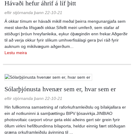
Hávaði hefur áhrif á líf þitt
eftir stjórnanda þann 22-10-21
Á okkar tímum er hávaði mikill meðal þeirra mengunargjafa sem
mest skerða lífsgæði okkar.Sífellt meiri umferð, sem stafar af
stöðugri þróun hreyfanleika, eykur óþægindin enn frekar.Aðgerðir
til að verja okkur fyrir slíkum umhverfisálagi gera því ráð fyrir
auknum og mikilvægum aðgerðum...
Lestu meira
Sólarþjónusta hvenær sem er, hvar sem er
eftir stjórnanda þann 22-10-21
Hin fullkomna samsetning af raforkuframleiðslu og bílakjallara er
ein af notkuninni á samþættingu BIPV ljósavirkja.JINBIAO
photovoltaic carport vörur geta ekki aðeins gert sér grein fyrir
öllum virkni hefðbundinna bílaporta, heldur einnig fært stöðugan
græna orkuframleiðslu ávinning til ...