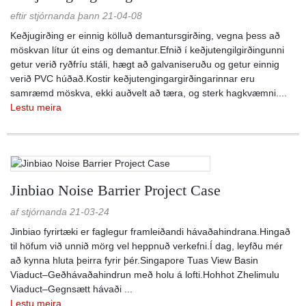
eftir stjórnanda þann 21-04-08
Keðjugirðing er einnig kölluð demantursgirðing, vegna þess að
möskvan lítur út eins og demantur.Efnið í keðjutengilgirðingunni
getur verið ryðfríu stáli, hægt að galvaniseruðu og getur einnig
verið PVC húðað.Kostir keðjutengingargirðingarinnar eru
samræmd möskva, ekki auðvelt að tæra, og sterk hagkvæmni....
Lestu meira
Jinbiao Noise Barrier Project Case
af stjórnanda 21-03-24
Jinbiao fyrirtæki er faglegur framleiðandi hávaðahindrana.Hingað
til höfum við unnið mörg vel heppnuð verkefni.Í dag, leyfðu mér
að kynna hluta þeirra fyrir þér.Singapore Tuas View Basin
Viaduct–Geðhávaðahindrun með holu á lofti.Hohhot Zhelimulu
Viaduct–Gegnsætt hávaði ...
Lestu meira