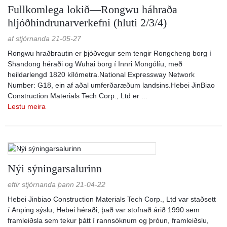
Fullkomlega lokið—Rongwu háhraða
hljóðhindrunarverkefni (hluti 2/3/4)
af stjórnanda 21-05-27
Rongwu hraðbrautin er þjóðvegur sem tengir Rongcheng borg í
Shandong héraði og Wuhai borg í Innri Mongólíu, með
heildarlengd 1820 kílómetra.National Expressway Network
Number: G18, ein af aðal umferðaræðum landsins.Hebei JinBiao
Construction Materials Tech Corp., Ltd er ...
Lestu meira
Nýi sýningarsalurinn
eftir stjórnanda þann 21-04-22
Hebei Jinbiao Construction Materials Tech Corp., Ltd var staðsett
í Anping sýslu, Hebei héraði, það var stofnað árið 1990 sem
framleiðsla sem tekur þátt í rannsóknum og þróun, framleiðslu,