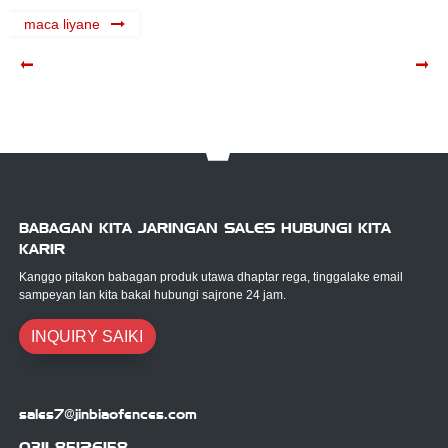
успешно завершили строительство шумо...
maca liyane
BABAGAN KITA JARINGAN SALES HUBUNGI KITA
KARIR
Kanggo pitakon babagan produk utawa dhaptar rega, tinggalake email
sampeyan lan kita bakal hubungi sajrone 24 jam.
INQUIRY SAIKI
sales7@jinbiaofences.com
0311 85126158