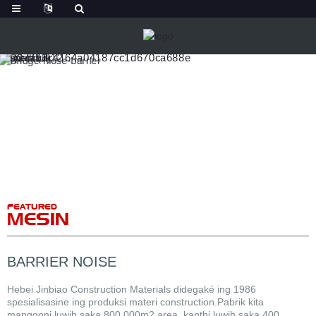
FEATURED
MESIN
BARRIER NOISE
Hebei Jinbiao Construction Materials didegaké ing 1986
spesialisasine ing produksi materi construction.Pabrik kita
manggoni luwih saka 800,000m2 area, kanthi luwih saka 400