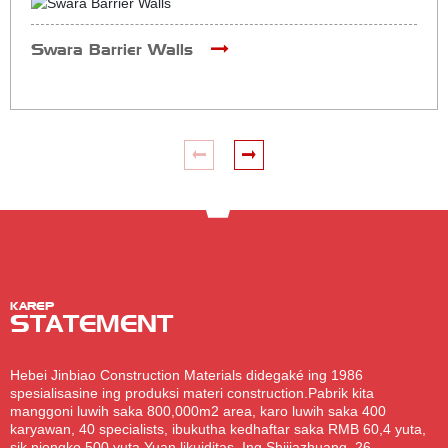
Swara Barrier Walls
KAREP
STATEMENT
Hebei Jinbiao Construction Materials didegaké ing 1986
spesialisasine ing produksi materi construction.Pabrik kita
manggoni luwih saka 800,000m2 area, karo luwih saka 400
karyawan, 40 specialists, ibukutha kedhaftar saka RMB 60,4 yuta,
sik njongko 500 yuta Yuan likuiditas. Ing Shijiazhuang, 26